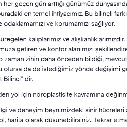
n her geçen gün arttığı günümüz dünyasında d
radaki en temel ihtiyacımız. Bu bilinçli fark
de odaklamamızı ve korumamızı sağlıyor.
regelen kalıplarımız ve alışkanlıklarımızdır. 
 getiren ve konfor alanımızı şekillendiren 
 o zaman zihin daha önceden bildiği, mevcut 
, bu olursa da de istediğimiz yönde değişim
Bilinci” dir.
den yol için nöroplastisite kavramına değin
ilgi ve deneyim beynimizdeki sinir hücreleri 
l, harita olarak düşünebilirsiniz.. Tekrar etm