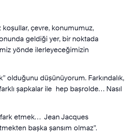
 koşullar, çevre, konumumuz,
 sonunda geldiği yer, bir noktada
miz yönde ilerleyeceğimizin
ık” olduğunu düşünüyorum. Farkındalık,
arklı şapkalar ile hep başrolde… Nasıl
m; fark etmek… Jean Jacques
etmekten başka şansım olmaz”.