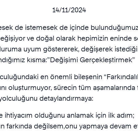
14/11/2024
stesek de istemesek de içinde bulunduğumuz
ız değişiyor ve doğal olarak hepimizin eninde
duruma uyum göstererek, değişerek istediği
andığımız kısma:”Değişimi Gerçekleştirmek”
culuğundaki en önemli bileşenin “Farkındal
nı oluşturmuyor, sürecin tüm aşamalarında f
 yolculuğunu detaylandırmaya:
me ihtiyacım olduğunu anlamak için ilk adı
mın farkında değilsem,onu yapmaya devam 