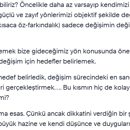
abiliriz? Öncelikle daha az varsayıp kendimizi
güçlü ve zayıf yönlerimizi objektif şekilde değ
ısaca öz-farkındalık) sadece değişimin değil
elemek bize gideceğimiz yön konusunda öneml
değişim için hedefler belirlemek.
e hedef belirledik, değişim sürecindeki en san
 gerçekleştirmek…. Bu kısmın hiç de kolay
mi?
a esas. Çünkü ancak dikkatini verdiğin bir şey
n büyük hazine ve kendi düşünce ve duyguları