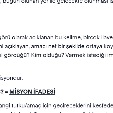
, bugün olunan yer ile gelecekte olunması i
rü olarak açıklanan bu kelime, birçok ilav
 açıklayan, amacı net bir şekilde ortaya koya
asıl gördüğü? Kim olduğu? Vermek istediği i
syondur.
?
=
MİSYON İFADESİ
hangi tutku/amaç için geçireceklerini keşfede