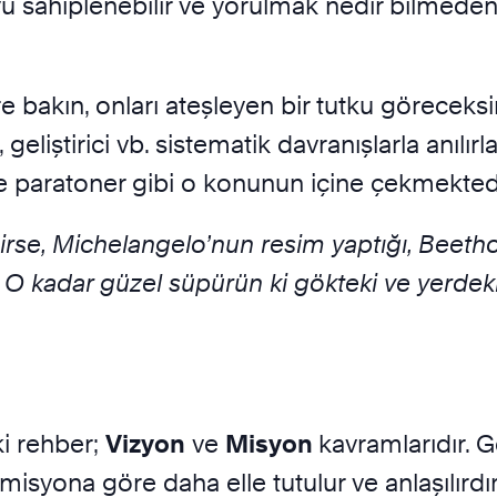
yu sahiplenebilir ve yorulmak nedir bilmed
re bakın, onları ateşleyen bir tutku göreceksi
, geliştirici vb. sistematik davranışlarla anılı
i de paratoner gibi o konunun içine çekmekte
irse, Michelangelo’nun resim yaptığı, Beetho
. O kadar güzel süpürün ki gökteki ve yerdeki
ki rehber;
Vizyon
ve
Misyon
kavramlarıdır. 
 misyona göre daha elle tutulur ve anlaşılırdı