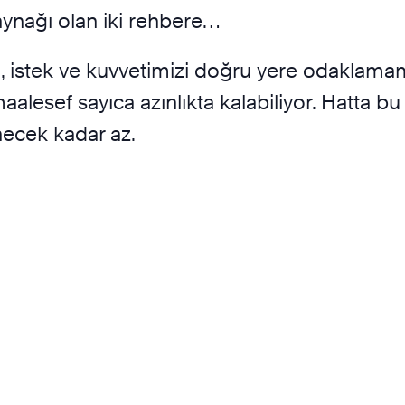
ynağı olan iki rehbere…
eği, istek ve kuvvetimizi doğru yere odaklama
maalesef sayıca azınlıkta kalabiliyor. Hatta bu
 denecek kadar az.