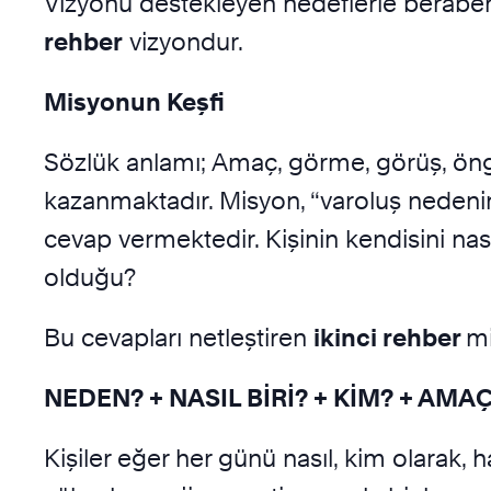
Vizyonu destekleyen hedeflerle beraber
rehber
vizyondur.
Misyonun Keşfi
Sözlük anlamı; Amaç, görme, görüş, öngö
kazanmaktadır. Misyon, “varoluş nedenini
cevap vermektedir. Kişinin kendisini n
olduğu?
Bu cevapları netleştiren
ikinci rehber
mi
NEDEN?
+
NASIL BİRİ?
+
KİM?
+
AMAÇ
Kişiler eğer her günü nasıl, kim olarak, 