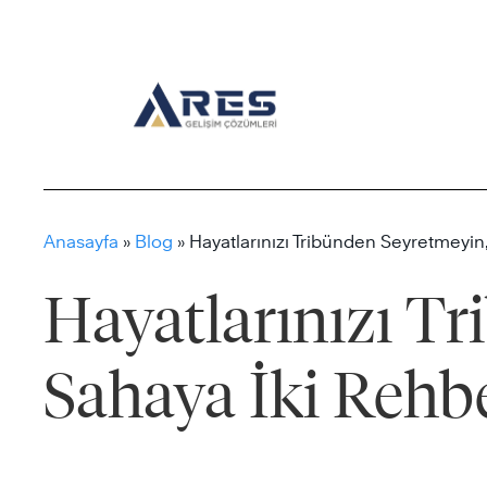
Skip
to
content
Anasayfa
»
Blog
»
Hayatlarınızı Tribünden Seyretmeyin,
Hayatlarınızı Tr
Sahaya İki Rehbe